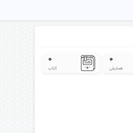
۰
۰
همایش
کتاب