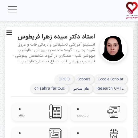
Toggle
igation
استاد دکتر سیده زهرا فریطوس
انستیتو آموزشی تحقیقاتی و درمانی قلب و عروق
شهید رجایی - گروه: متخصص بیهوشی - فلوشیپ
بیهوشی قلب - همکاری در گروه: متخصص بیهوشی -
فلوشیپ بیهوشی قلب
مقطع تحصیلی: فلوشیپ
|
ORCID
Scopus
Google Scholar
Research GATE
علم سنجی
dr-zahra faritous
۰
۰
پایان نامه
مقاله
۰
۰